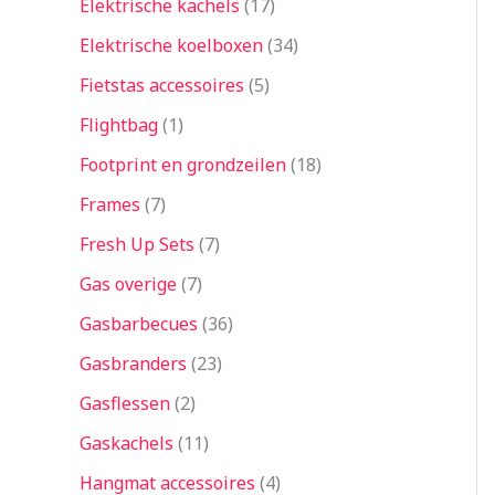
Elektrische kachels
17
Elektrische koelboxen
34
Fietstas accessoires
5
Flightbag
1
Footprint en grondzeilen
18
Frames
7
Fresh Up Sets
7
Gas overige
7
Gasbarbecues
36
Gasbranders
23
Gasflessen
2
Gaskachels
11
Hangmat accessoires
4