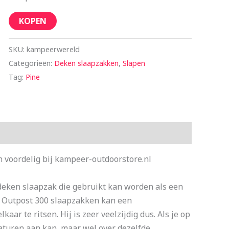
KOPEN
SKU:
kampeerwereld
Categorieën:
Deken slaapzakken
,
Slapen
Tag:
Pine
voordelig bij kampeer-outdoorstore.nl
deken slaapzak die gebruikt kan worden als een
e Outpost 300 slaapzakken kan een
r te ritsen. Hij is zeer veelzijdig dus. Als je op
aturen aan kan, maar wel over dezelfde