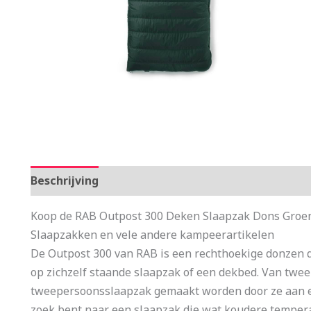
Beschrijving
Aanvullende informatie
Koop de RAB Outpost 300 Deken Slaapzak Dons Groen 
Slaapzakken en vele andere kampeerartikelen
De Outpost 300 van RAB is een rechthoekige donzen 
op zichzelf staande slaapzak of een dekbed. Van twe
tweepersoonsslaapzak gemaakt worden door ze aan elkaa
zoek bent naar een slaapzak die wat koudere temper