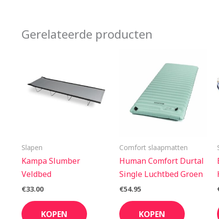
Gerelateerde producten
Slapen
Comfort slaapmatten
Kampa Slumber
Human Comfort Durtal
Veldbed
Single Luchtbed Groen
€
33.00
€
54.95
KOPEN
KOPEN