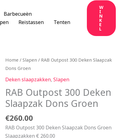
W
I
Barbecueën
N
K
apen
Reistassen
Tenten
E
L
Home
/
Slapen
/ RAB Outpost 300 Deken Slaapzak
Dons Groen
Deken slaapzakken
,
Slapen
RAB Outpost 300 Deken
Slaapzak Dons Groen
€
260.00
RAB Outpost 300 Deken Slaapzak Dons Groen
Slaapzakken € 260.00