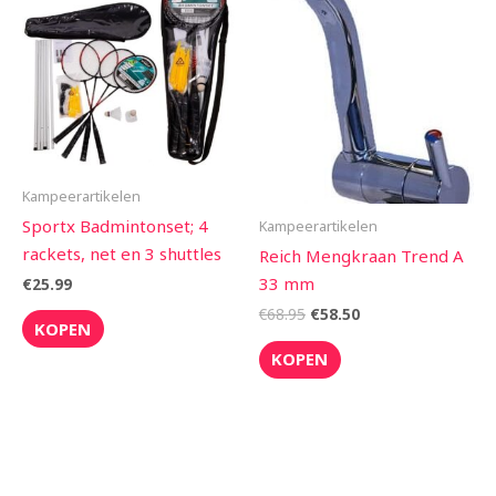
was:
is:
€68.95.
€58.50.
Kampeerartikelen
Sportx Badmintonset; 4
Kampeerartikelen
rackets, net en 3 shuttles
Reich Mengkraan Trend A
33 mm
€
25.99
€
68.95
€
58.50
KOPEN
KOPEN