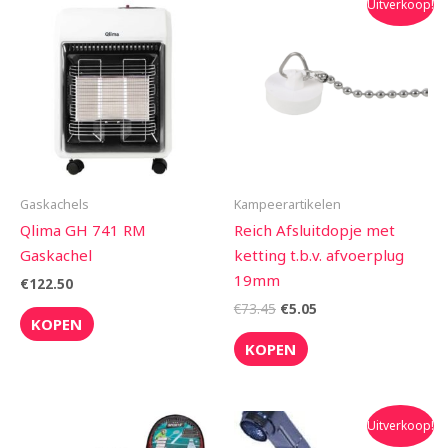
Uitverkoop!
prijs
prijs
was:
is:
€73.45.
€5.05.
Gaskachels
Kampeerartikelen
Qlima GH 741 RM
Reich Afsluitdopje met
Gaskachel
ketting t.b.v. afvoerplug
19mm
€
122.50
€
73.45
€
5.05
KOPEN
KOPEN
Oorspronkelijke
Huidige
Uitverkoop!
prijs
prijs