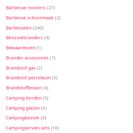
n
n
n
e
n
e
n
e
n
n
e
e
n
e
n
e
n
n
n
n
n
n
n
n
e
n
n
n
n
n
n
n
n
n
n
n
n
e
n
n
n
n
n
e
e
n
n
n
n
n
n
n
n
n
n
n
n
n
n
e
n
n
e
n
Barbecue roosters
27
n
n
n
n
n
n
n
n
n
n
n
n
n
Barbecue schoonmaak
2
Barbecueën
240
Benzinebranders
4
Bewaardozen
1
Brander accessoires
7
Brandstof gas
2
Brandstof petroleum
3
Brandstofflessen
4
Camping borden
5
Camping glazen
3
Campingbestek
9
Campingservies sets
16