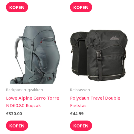
KOPEN
KOPEN
Backpack rugzakken
Reistassen
Lowe Alpine Cerro Torre
Polydaun Travel Double
ND60:80 Rugzak
Fietstas
€
330.00
€
44.99
KOPEN
KOPEN