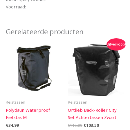
Voorraad:
Gerelateerde producten
Oorspronkelijke
Huidige
Uitverkoop!
prijs
prijs
was:
is:
€115.00.
€103.50.
Reistassen
Reistassen
Polydaun Waterproof
Ortlieb Back-Roller City
Fietstas M
Set Achtertassen Zwart
€
34.99
€
115.00
€
103.50