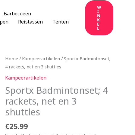
W
I
Barbecueën
N
K
apen
Reistassen
Tenten
E
L
Home
/
Kampeerartikelen
/ Sportx Badmintonset;
4 rackets, net en 3 shuttles
Kampeerartikelen
Sportx Badmintonset; 4
rackets, net en 3
shuttles
€
25.99