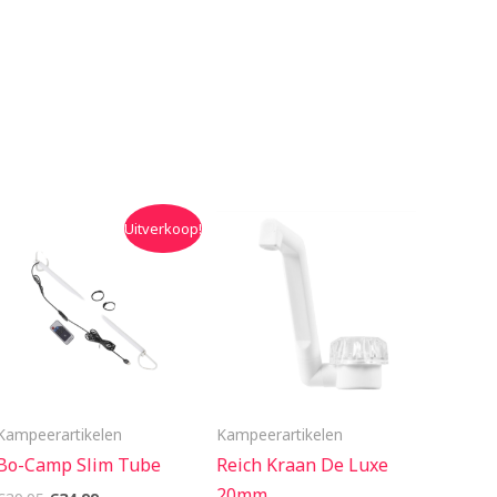
Oorspronkelijke
Huidige
Uitverkoop!
prijs
prijs
was:
is:
€39.95.
€34.99.
Kampeerartikelen
Kampeerartikelen
Bo-Camp Slim Tube
Reich Kraan De Luxe
20mm