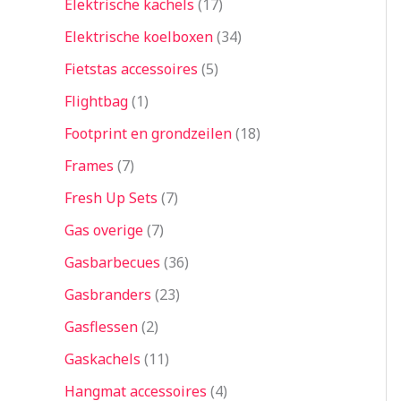
Elektrische kachels
17
Elektrische koelboxen
34
Fietstas accessoires
5
Flightbag
1
Footprint en grondzeilen
18
Frames
7
Fresh Up Sets
7
Gas overige
7
Gasbarbecues
36
Gasbranders
23
Gasflessen
2
Gaskachels
11
Hangmat accessoires
4