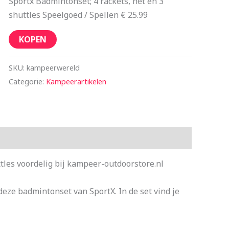
Sportx Badmintonset; 4 rackets, net en 3
shuttles Speelgoed / Spellen € 25.99
KOPEN
SKU:
kampeerwereld
Categorie:
Kampeerartikelen
tles voordelig bij kampeer-outdoorstore.nl
eze badmintonset van SportX. In de set vind je