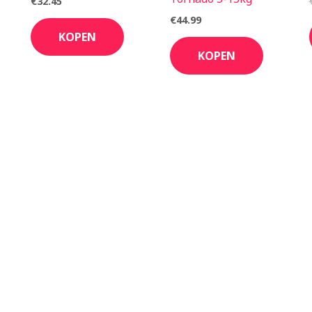
€
32.45
€
44.99
KOPEN
KOPEN