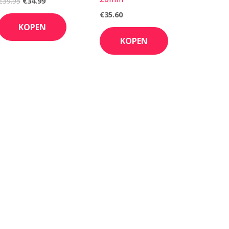
€
39.95
€
34.99
€
35.60
KOPEN
KOPEN