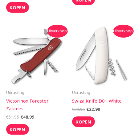
KOPEN
Oorspronkelijke
Huidige
Oorspronkelijke
Huidige
Uitverkoop!
Uitverkoop!
prijs
prijs
prijs
prijs
was:
is:
was:
is:
€51.95.
€48.99.
€29.95.
€22.99.
Uitrusting
Uitrusting
Victorinox Forester
Swiza Knife D01 White
Zakmes
€
29.95
€
22.99
€
51.95
€
48.99
KOPEN
KOPEN