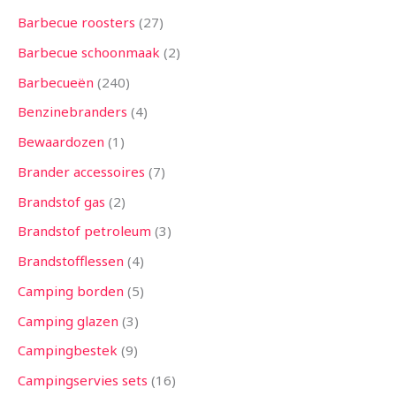
n
n
n
e
n
e
n
e
n
n
e
e
n
e
n
e
n
n
n
n
n
n
n
n
e
n
n
n
n
n
n
n
n
n
n
n
n
e
n
n
n
n
n
e
e
n
n
n
n
n
n
n
n
n
n
n
n
n
n
e
n
n
e
n
Barbecue roosters
27
n
n
n
n
n
n
n
n
n
n
n
n
n
Barbecue schoonmaak
2
Barbecueën
240
Benzinebranders
4
Bewaardozen
1
Brander accessoires
7
Brandstof gas
2
Brandstof petroleum
3
Brandstofflessen
4
Camping borden
5
Camping glazen
3
Campingbestek
9
Campingservies sets
16