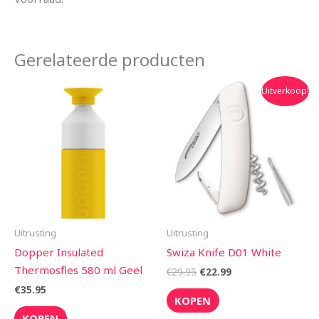
Gerelateerde producten
Oorspronkelijke
Huidige
Uitverkoop!
prijs
prijs
was:
is:
€29.95.
€22.99.
Uitrusting
Uitrusting
Dopper Insulated
Swiza Knife D01 White
Thermosfles 580 ml Geel
€
29.95
€
22.99
€
35.95
KOPEN
KOPEN