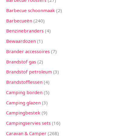
Barbecue roosters
27
n
n
n
n
n
n
n
n
n
n
n
n
n
Barbecue schoonmaak
2
Barbecueën
240
Benzinebranders
4
Bewaardozen
1
Brander accessoires
7
Brandstof gas
2
Brandstof petroleum
3
Brandstofflessen
4
Camping borden
5
Camping glazen
3
Campingbestek
9
Campingservies sets
16
Caravan & Camper
268