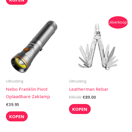
Oorspronkelijke
Huidige
Uitverkoop!
prijs
prijs
was:
is:
€99.00.
€89.00.
Uitrusting
Uitrusting
Nebo Franklin Pivot
Leatherman Rebar
Oplaadbare Zaklamp
€
99.00
€
89.00
€
39.95
KOPEN
KOPEN