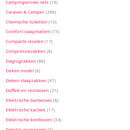
Campingservies sets
16
Caravan & Camper
268
Chemische toiletten
10
Comfort slaapmatten
73
Compacte stoelen
17
Compressiezakken
8
Dagrugzakken
88
Deken model
8
Deken slaapzakken
47
Duffels en reistassen
21
Elektrische barbecues
8
Elektrische kachels
17
Elektrische koelboxen
34
Fietstas accessoires
5