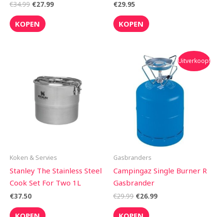
€
34.99
€
27.99
€
29.95
KOPEN
KOPEN
Oorspronkelijke
Huidige
Uitverkoop!
prijs
prijs
was:
is:
€29.99.
€26.99.
Koken & Servies
Gasbranders
Stanley The Stainless Steel
Campingaz Single Burner R
Cook Set For Two 1L
Gasbrander
€
37.50
€
29.99
€
26.99
KOPEN
KOPEN