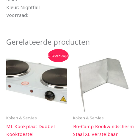
Kleur: Nightfall
Voorraad:
Gerelateerde producten
Oorspronkelijke
Huidige
Uitverkoop!
prijs
prijs
was:
is:
€34.99.
€27.99.
Koken & Servies
Koken & Servies
ML Kookplaat Dubbel
Bo-Camp Kookwindscherm
Kooktoestel
Staal XL Verstelbaar