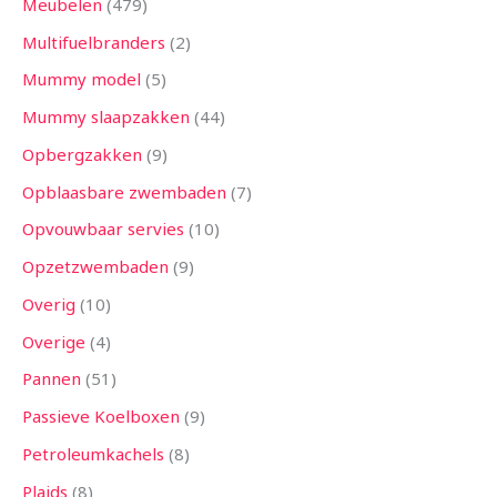
Meubelen
479
Multifuelbranders
2
Mummy model
5
Mummy slaapzakken
44
Opbergzakken
9
Opblaasbare zwembaden
7
Opvouwbaar servies
10
Opzetzwembaden
9
Overig
10
Overige
4
Pannen
51
Passieve Koelboxen
9
Petroleumkachels
8
Plaids
8