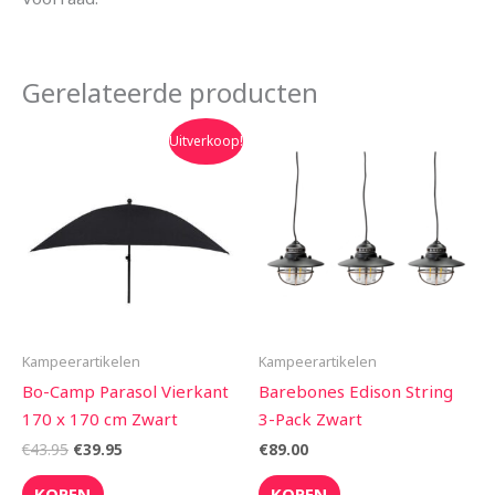
Gerelateerde producten
Oorspronkelijke
Huidige
Uitverkoop!
prijs
prijs
was:
is:
€43.95.
€39.95.
Kampeerartikelen
Kampeerartikelen
Bo-Camp Parasol Vierkant
Barebones Edison String
170 x 170 cm Zwart
3-Pack Zwart
€
43.95
€
39.95
€
89.00
KOPEN
KOPEN