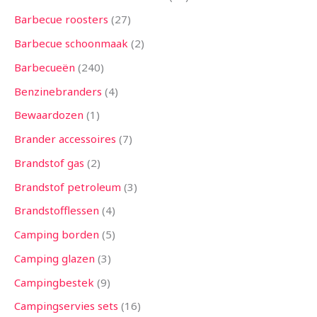
n
n
n
e
n
e
n
e
n
n
e
e
n
e
n
e
n
n
n
n
n
n
n
n
e
n
n
n
n
n
n
n
n
n
n
n
n
e
n
n
n
n
n
e
e
n
n
n
n
n
n
n
n
n
n
n
n
n
n
e
n
n
e
n
Barbecue roosters
27
n
n
n
n
n
n
n
n
n
n
n
n
n
Barbecue schoonmaak
2
Barbecueën
240
Benzinebranders
4
Bewaardozen
1
Brander accessoires
7
Brandstof gas
2
Brandstof petroleum
3
Brandstofflessen
4
Camping borden
5
Camping glazen
3
Campingbestek
9
Campingservies sets
16