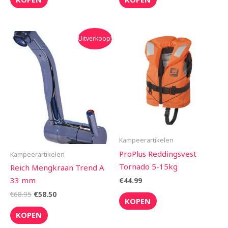
Oorspronkelijke
Huidige
Uitverkoop!
prijs
prijs
was:
is:
€68.95.
€58.50.
Kampeerartikelen
ProPlus Reddingsvest
Kampeerartikelen
Tornado 5-15kg
Reich Mengkraan Trend A
33 mm
€
44.99
€
68.95
€
58.50
KOPEN
KOPEN