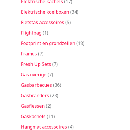
Elektrische kachels
17
Elektrische koelboxen
34
Fietstas accessoires
5
Flightbag
1
Footprint en grondzeilen
18
Frames
7
Fresh Up Sets
7
Gas overige
7
Gasbarbecues
36
Gasbranders
23
Gasflessen
2
Gaskachels
11
Hangmat accessoires
4