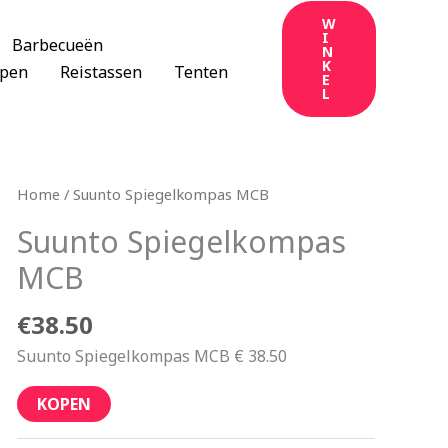
W
I
Barbecueën
N
K
apen
Reistassen
Tenten
E
L
Home
/ Suunto Spiegelkompas MCB
Suunto Spiegelkompas
MCB
€
38.50
Suunto Spiegelkompas MCB € 38.50
KOPEN