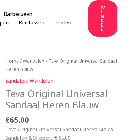
W
I
Barbecueën
N
K
apen
Reistassen
Tenten
E
L
Home
/
Wandelen
/ Teva Original Universal Sandaal
Heren Blauw
Sandalen
,
Wandelen
Teva Original Universal
Sandaal Heren Blauw
€
65.00
Teva Original Universal Sandaal Heren Blauw
Sandalen & Slippers € 65.00