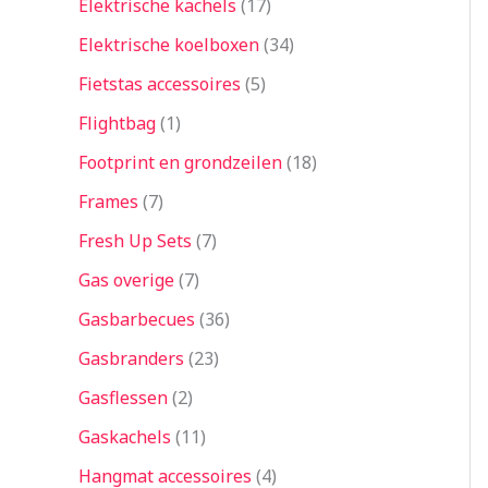
Elektrische kachels
17
Elektrische koelboxen
34
Fietstas accessoires
5
Flightbag
1
Footprint en grondzeilen
18
Frames
7
Fresh Up Sets
7
Gas overige
7
Gasbarbecues
36
Gasbranders
23
Gasflessen
2
Gaskachels
11
Hangmat accessoires
4