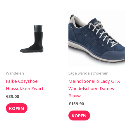
Wandelen
Lage wandelschoenen
Falke Cosyshoe
Meindl Sonello Lady GTX
Huissokken Zwart
Wandelschoen Dames
Blauw
€
39.00
€
159.90
KOPEN
KOPEN