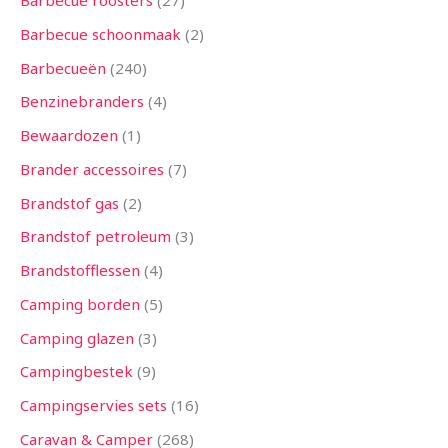
Barbecue roosters
27
n
n
n
n
n
n
n
n
n
n
n
n
n
Barbecue schoonmaak
2
Barbecueën
240
Benzinebranders
4
Bewaardozen
1
Brander accessoires
7
Brandstof gas
2
Brandstof petroleum
3
Brandstofflessen
4
Camping borden
5
Camping glazen
3
Campingbestek
9
Campingservies sets
16
Caravan & Camper
268