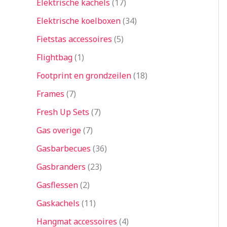
Elektrische kachels
17
Elektrische koelboxen
34
Fietstas accessoires
5
Flightbag
1
Footprint en grondzeilen
18
Frames
7
Fresh Up Sets
7
Gas overige
7
Gasbarbecues
36
Gasbranders
23
Gasflessen
2
Gaskachels
11
Hangmat accessoires
4