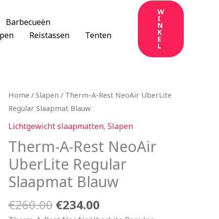
W
I
Barbecueën
N
K
apen
Reistassen
Tenten
E
L
Oorspronkelijke
Huidige
Home
/
Slapen
/ Therm-A-Rest NeoAir UberLite
prijs
prijs
Regular Slaapmat Blauw
was:
is:
Lichtgewicht slaapmatten
,
Slapen
€260.00.
€234.00.
Therm-A-Rest NeoAir
UberLite Regular
Slaapmat Blauw
€
260.00
€
234.00