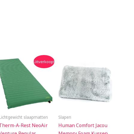
Oorspronkelijke
Huidige
Uitverkoop!
prijs
prijs
was:
is:
€135.00.
€121.50.
Lichtgewicht slaapmatten
Slapen
Therm-A-Rest NeoAir
Human Comfort Jacou
Venture Regular
Memory Foam Kussen