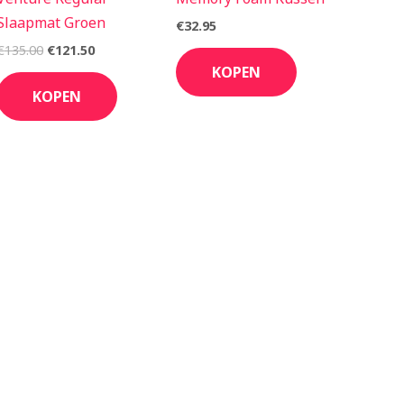
Slaapmat Groen
€
32.95
€
135.00
€
121.50
KOPEN
KOPEN