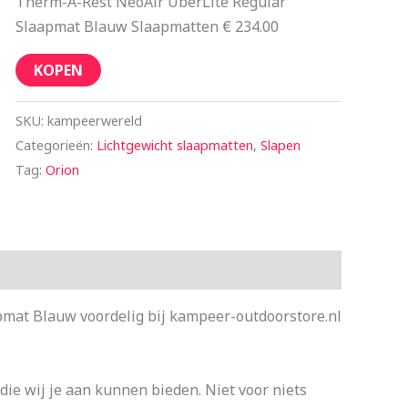
Therm-A-Rest NeoAir UberLite Regular
Slaapmat Blauw Slaapmatten € 234.00
KOPEN
SKU:
kampeerwereld
Categorieën:
Lichtgewicht slaapmatten
,
Slapen
Tag:
Orion
mat Blauw voordelig bij kampeer-outdoorstore.nl
die wij je aan kunnen bieden. Niet voor niets