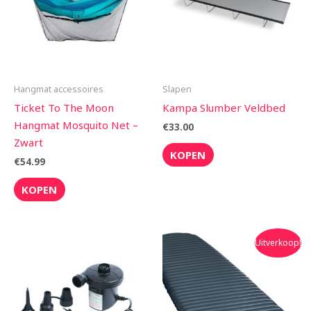
Hangmat accessoires
Slapen
Ticket To The Moon
Kampa Slumber Veldbed
Hangmat Mosquito Net –
€
33.00
Zwart
KOPEN
€
54.99
KOPEN
Oorspronkelijke
Huidige
Uitverkoop!
prijs
prijs
was:
is:
€300.00.
€270.00.