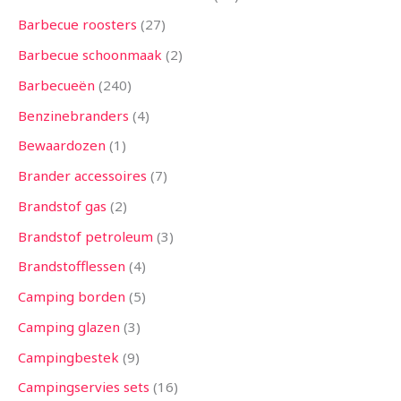
n
n
n
e
n
e
n
e
n
n
e
e
n
e
n
e
n
n
n
n
n
n
n
n
e
n
n
n
n
n
n
n
n
n
n
n
n
e
n
n
n
n
n
e
e
n
n
n
n
n
n
n
n
n
n
n
n
n
n
e
n
n
e
n
Barbecue roosters
27
n
n
n
n
n
n
n
n
n
n
n
n
n
Barbecue schoonmaak
2
Barbecueën
240
Benzinebranders
4
Bewaardozen
1
Brander accessoires
7
Brandstof gas
2
Brandstof petroleum
3
Brandstofflessen
4
Camping borden
5
Camping glazen
3
Campingbestek
9
Campingservies sets
16