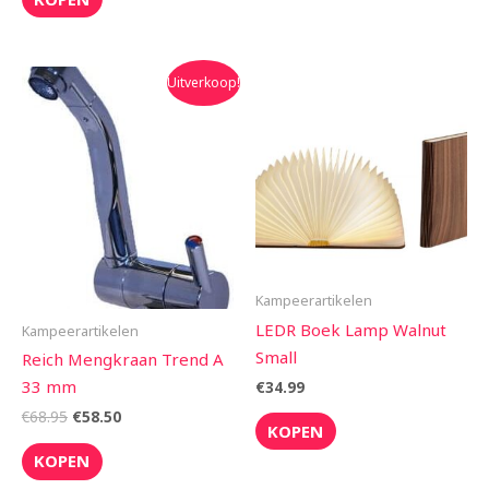
Oorspronkelijke
Huidige
Uitverkoop!
prijs
prijs
was:
is:
€68.95.
€58.50.
Kampeerartikelen
LEDR Boek Lamp Walnut
Kampeerartikelen
Small
Reich Mengkraan Trend A
33 mm
€
34.99
€
68.95
€
58.50
KOPEN
KOPEN