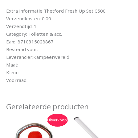
Extra informatie Thetford Fresh Up Set C500
Verzendkosten: 0.00
Verzendtijd: 1
Category: Toiletten & acc.
Ean: 8710315028867
Bestemd voor:
Leverancier:Kampeerwereld
Maat:
Kleur:
Voorraad:
Gerelateerde producten
Oorspronkelijke
Huidige
Uitverkoop!
prijs
prijs
was:
is:
€27.50.
€19.95.