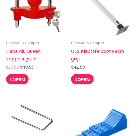
Caravan & Camper
Caravan & Camper
Haba Alu Queen
OCS Klaptafelpoot 68cm
koppelingsslot
grijs
€
27.50
€
19.95
€
42.99
KOPEN
KOPEN