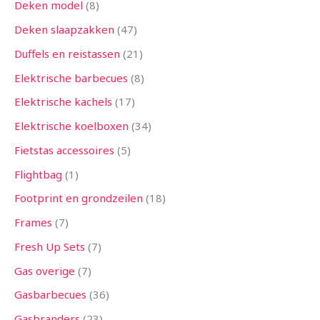
Deken model
8
Deken slaapzakken
47
Duffels en reistassen
21
Elektrische barbecues
8
Elektrische kachels
17
Elektrische koelboxen
34
Fietstas accessoires
5
Flightbag
1
Footprint en grondzeilen
18
Frames
7
Fresh Up Sets
7
Gas overige
7
Gasbarbecues
36
Gasbranders
23