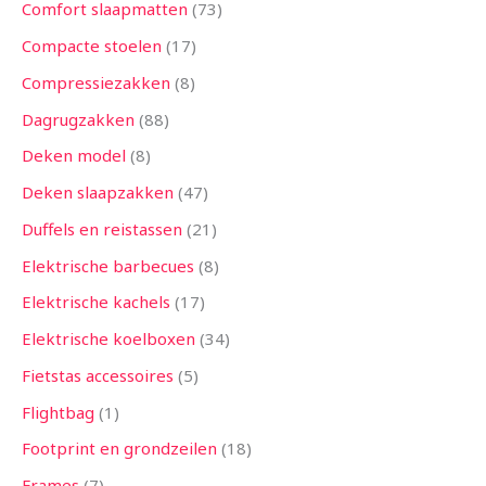
Comfort slaapmatten
73
Compacte stoelen
17
Compressiezakken
8
Dagrugzakken
88
Deken model
8
Deken slaapzakken
47
Duffels en reistassen
21
Elektrische barbecues
8
Elektrische kachels
17
Elektrische koelboxen
34
Fietstas accessoires
5
Flightbag
1
Footprint en grondzeilen
18
Frames
7