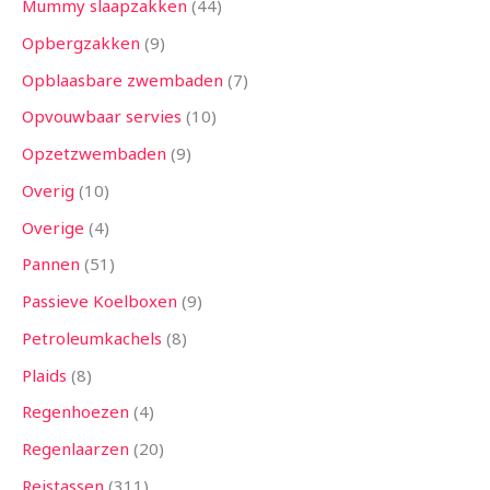
Mummy slaapzakken
44
Opbergzakken
9
Opblaasbare zwembaden
7
Opvouwbaar servies
10
Opzetzwembaden
9
Overig
10
Overige
4
Pannen
51
Passieve Koelboxen
9
Petroleumkachels
8
Plaids
8
Regenhoezen
4
Regenlaarzen
20
Reistassen
311