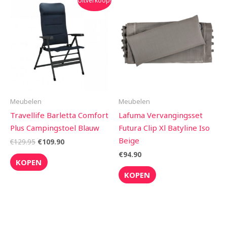
Uitverkoop!
prijs
prijs
was:
is:
€129.95.
€109.90.
Meubelen
Meubelen
Travellife Barletta Comfort
Lafuma Vervangingsset
Plus Campingstoel Blauw
Futura Clip Xl Batyline Iso
Beige
€
129.95
€
109.90
€
94.90
KOPEN
KOPEN