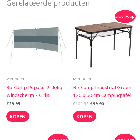
Gerelateerde producten
Oorspronkelijke
Huidige
Uitverkoop!
prijs
prijs
was:
is:
€109.95.
€99.90.
Meubelen
Meubelen
Bo-Camp Popular 2-delig
Bo-Camp Industrial Green
Windscherm – Grijs
120 x 60 cm Campingtafel
€
29.95
€
109.95
€
99.90
KOPEN
KOPEN
Oorspronkelijke
Huidige
Oorspronkelijke
Huidige