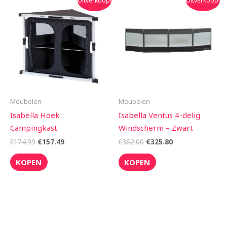
Uitverkoop!
Uitverkoop!
prijs
prijs
prijs
prijs
was:
is:
was:
is:
€174.99.
€157.49.
€362.00.
€325.80.
Meubelen
Meubelen
Isabella Hoek
Isabella Ventus 4-delig
Campingkast
Windscherm – Zwart
€
174.99
€
157.49
€
362.00
€
325.80
KOPEN
KOPEN