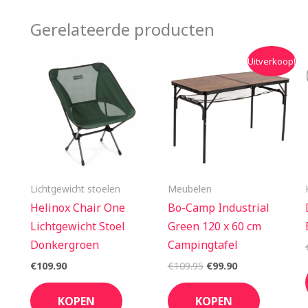
Gerelateerde producten
Oorspronkelijke
Huidige
Uitverkoop!
prijs
prijs
was:
is:
€109.95.
€99.90.
Lichtgewicht stoelen
Meubelen
Helinox Chair One
Bo-Camp Industrial
Lichtgewicht Stoel
Green 120 x 60 cm
Donkergroen
Campingtafel
€
109.90
€
109.95
€
99.90
KOPEN
KOPEN