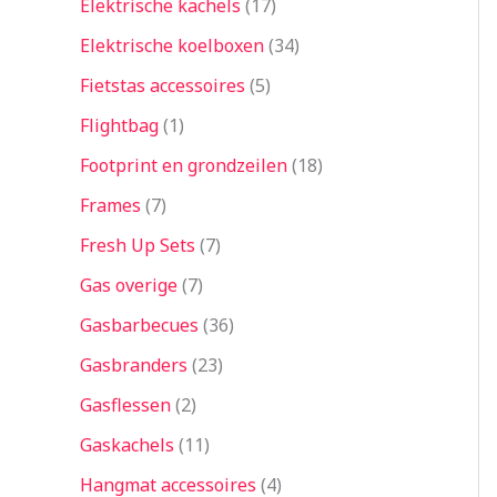
Elektrische kachels
17
Elektrische koelboxen
34
Fietstas accessoires
5
Flightbag
1
Footprint en grondzeilen
18
Frames
7
Fresh Up Sets
7
Gas overige
7
Gasbarbecues
36
Gasbranders
23
Gasflessen
2
Gaskachels
11
Hangmat accessoires
4