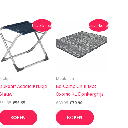
Oorspronkelijke
Huidige
Oorspronkelijke
Huidige
Uitverkoop!
Uitverkoop!
prijs
prijs
prijs
prijs
was:
is:
was:
is:
€61.95.
€55.95.
€89.95.
€79.90.
Krukjes
Meubelen
Dukdalf Adagio Krukje
Bo-Camp Chill Mat
Blauw
Oxomo XL Donkergrijs
€
61.95
€
55.95
€
89.95
€
79.90
KOPEN
KOPEN