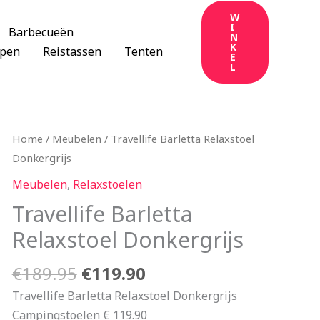
W
I
Barbecueën
N
K
apen
Reistassen
Tenten
E
L
Oorspronkelijke
Huidige
Home
/
Meubelen
/ Travellife Barletta Relaxstoel
prijs
prijs
Donkergrijs
was:
is:
Meubelen
,
Relaxstoelen
€189.95.
€119.90.
Travellife Barletta
Relaxstoel Donkergrijs
€
189.95
€
119.90
Travellife Barletta Relaxstoel Donkergrijs
Campingstoelen € 119.90