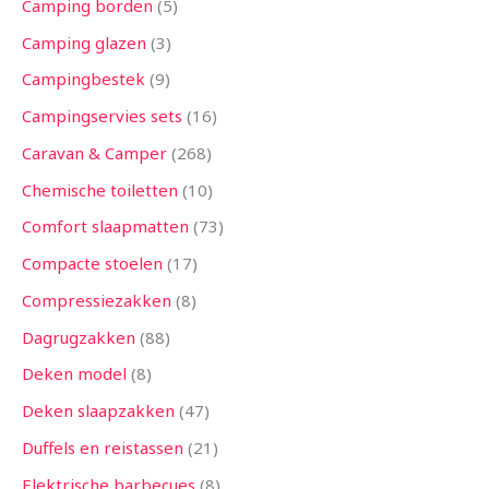
Camping borden
5
Camping glazen
3
Campingbestek
9
Campingservies sets
16
Caravan & Camper
268
Chemische toiletten
10
Comfort slaapmatten
73
Compacte stoelen
17
Compressiezakken
8
Dagrugzakken
88
Deken model
8
Deken slaapzakken
47
Duffels en reistassen
21
Elektrische barbecues
8