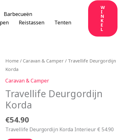
W
I
Barbecueën
N
K
apen
Reistassen
Tenten
E
L
Home
/
Caravan & Camper
/ Travellife Deurgordijn
Korda
Caravan & Camper
Travellife Deurgordijn
Korda
€
54.90
Travellife Deurgordijn Korda Interieur € 54.90