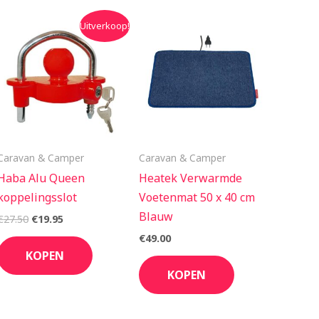
Oorspronkelijke
Huidige
Uitverkoop!
prijs
prijs
was:
is:
€27.50.
€19.95.
Caravan & Camper
Caravan & Camper
Haba Alu Queen
Heatek Verwarmde
koppelingsslot
Voetenmat 50 x 40 cm
Blauw
€
27.50
€
19.95
€
49.00
KOPEN
KOPEN