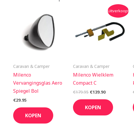
Oorspronkelijke
Huidige
Uitverkoop!
prijs
prijs
was:
is:
€179.95.
€139.90.
Caravan & Camper
Caravan & Camper
Milenco
Milenco Wielklem
Vervangingsglas Aero
Compact C
Spiegel Bol
€
179.95
€
139.90
€
29.95
KOPEN
KOPEN