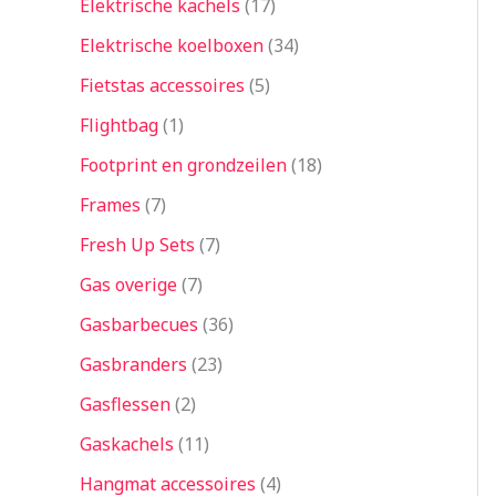
Elektrische kachels
17
Elektrische koelboxen
34
Fietstas accessoires
5
Flightbag
1
Footprint en grondzeilen
18
Frames
7
Fresh Up Sets
7
Gas overige
7
Gasbarbecues
36
Gasbranders
23
Gasflessen
2
Gaskachels
11
Hangmat accessoires
4