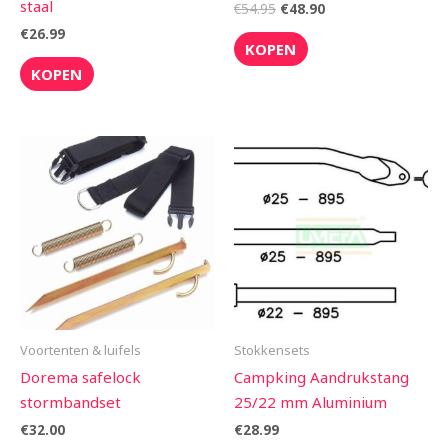
staal
€
54.95
€
48.90
€
26.99
KOPEN
KOPEN
Voortenten & luifels
Stokkensets
Dorema safelock
Campking Aandrukstang
stormbandset
25/22 mm Aluminium
€
32.00
€
28.99