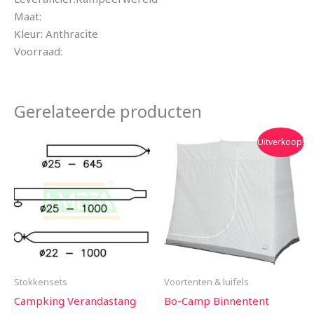
Maat:
Kleur: Anthracite
Voorraad:
Gerelateerde producten
Oorspronkelijke
Huidige
Uitverkoop!
prijs
prijs
was:
is:
€54.95.
€48.90.
Stokkensets
Voortenten & luifels
Campking Verandastang
Bo-Camp Binnentent