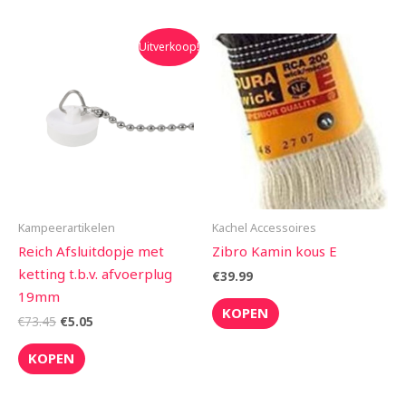
Oorspronkelijke
Huidige
Uitverkoop!
prijs
prijs
was:
is:
€73.45.
€5.05.
Kampeerartikelen
Kachel Accessoires
Reich Afsluitdopje met
Zibro Kamin kous E
ketting t.b.v. afvoerplug
€
39.99
19mm
KOPEN
€
73.45
€
5.05
KOPEN