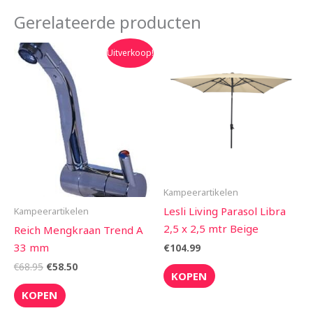
Gerelateerde producten
Oorspronkelijke
Huidige
Uitverkoop!
prijs
prijs
was:
is:
€68.95.
€58.50.
Kampeerartikelen
Lesli Living Parasol Libra
Kampeerartikelen
2,5 x 2,5 mtr Beige
Reich Mengkraan Trend A
33 mm
€
104.99
€
68.95
€
58.50
KOPEN
KOPEN