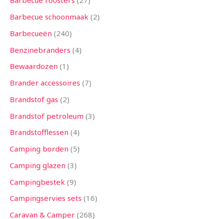
Barbecue roosters
27
n
n
n
n
n
n
n
n
n
n
n
n
n
Barbecue schoonmaak
2
Barbecueën
240
Benzinebranders
4
Bewaardozen
1
Brander accessoires
7
Brandstof gas
2
Brandstof petroleum
3
Brandstofflessen
4
Camping borden
5
Camping glazen
3
Campingbestek
9
Campingservies sets
16
Caravan & Camper
268