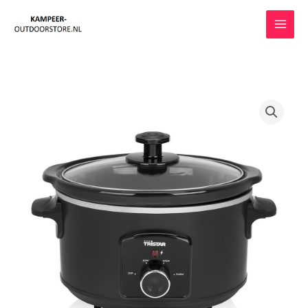
Ga
naar
de
inhoud