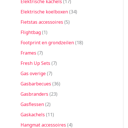
Elektrische kachels
17
Elektrische koelboxen
34
Fietstas accessoires
5
Flightbag
1
Footprint en grondzeilen
18
Frames
7
Fresh Up Sets
7
Gas overige
7
Gasbarbecues
36
Gasbranders
23
Gasflessen
2
Gaskachels
11
Hangmat accessoires
4