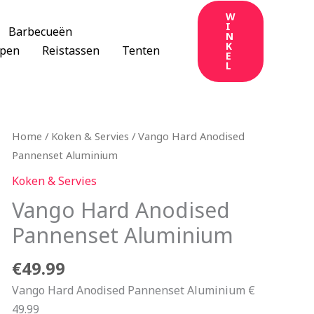
W
I
Barbecueën
N
K
apen
Reistassen
Tenten
E
L
Home
/
Koken & Servies
/ Vango Hard Anodised
Pannenset Aluminium
Koken & Servies
Vango Hard Anodised
Pannenset Aluminium
€
49.99
Vango Hard Anodised Pannenset Aluminium €
49.99