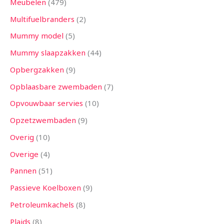
Meubelen
479
Multifuelbranders
2
Mummy model
5
Mummy slaapzakken
44
Opbergzakken
9
Opblaasbare zwembaden
7
Opvouwbaar servies
10
Opzetzwembaden
9
Overig
10
Overige
4
Pannen
51
Passieve Koelboxen
9
Petroleumkachels
8
Plaids
8