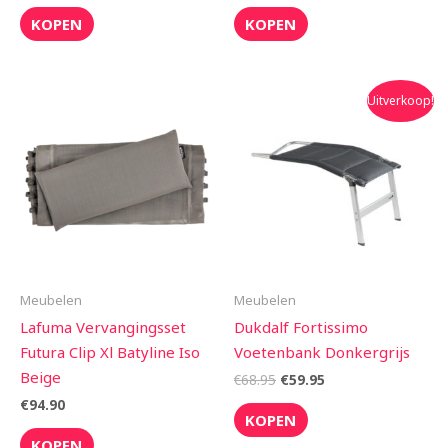
KOPEN
KOPEN
Oorspronkelijke
Huidige
Uitverkoop!
prijs
prijs
was:
is:
€68.95.
€59.95.
Meubelen
Meubelen
Lafuma Vervangingsset
Dukdalf Fortissimo
Futura Clip Xl Batyline Iso
Voetenbank Donkergrijs
Beige
€
68.95
€
59.95
€
94.90
KOPEN
KOPEN