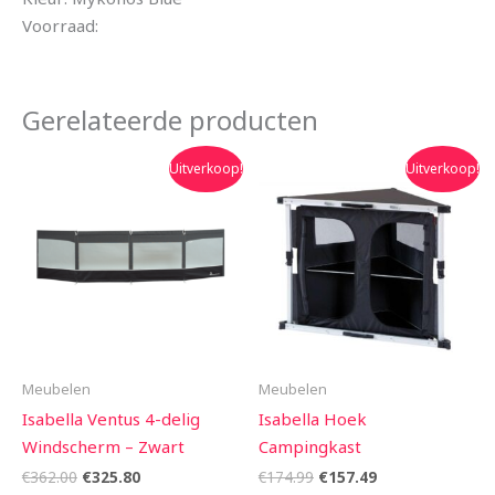
Voorraad:
Gerelateerde producten
Oorspronkelijke
Huidige
Oorspronkelijke
Huidige
Uitverkoop!
Uitverkoop!
prijs
prijs
prijs
prijs
was:
is:
was:
is:
€362.00.
€325.80.
€174.99.
€157.49.
Meubelen
Meubelen
Isabella Ventus 4-delig
Isabella Hoek
Windscherm – Zwart
Campingkast
€
362.00
€
325.80
€
174.99
€
157.49