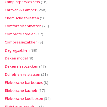
Campingservies sets
16
Caravan & Camper
268
Chemische toiletten
10
Comfort slaapmatten
73
Compacte stoelen
17
Compressiezakken
8
Dagrugzakken
88
Deken model
8
Deken slaapzakken
47
Duffels en reistassen
21
Elektrische barbecues
8
Elektrische kachels
17
Elektrische koelboxen
34
Fietstas accessoires
5