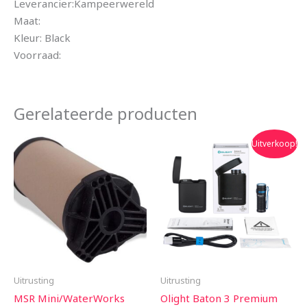
Leverancier:Kampeerwereld
Maat:
Kleur: Black
Voorraad:
Gerelateerde producten
Oorspronkelijke
Huidige
Uitverkoop!
prijs
prijs
was:
is:
€139.95.
€124.95.
Uitrusting
Uitrusting
MSR Mini/WaterWorks
Olight Baton 3 Premium