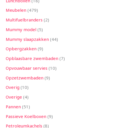
Lunchboxen
18
Meubelen
479
Multifuelbranders
2
Mummy model
5
Mummy slaapzakken
44
Opbergzakken
9
Opblaasbare zwembaden
7
Opvouwbaar servies
10
Opzetzwembaden
9
Overig
10
Overige
4
Pannen
51
Passieve Koelboxen
9
Petroleumkachels
8