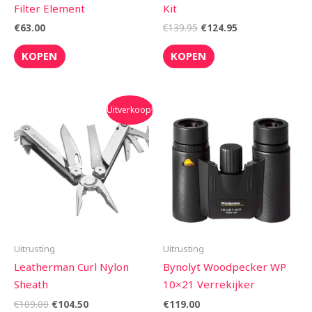
Filter Element
Kit
€
63.00
€
139.95
€
124.95
KOPEN
KOPEN
Oorspronkelijke
Huidige
Uitverkoop!
prijs
prijs
was:
is:
€109.00.
€104.50.
Uitrusting
Uitrusting
Leatherman Curl Nylon
Bynolyt Woodpecker WP
Sheath
10×21 Verrekijker
€
109.00
€
104.50
€
119.00