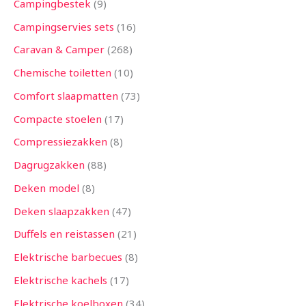
Campingbestek
9
Campingservies sets
16
Caravan & Camper
268
Chemische toiletten
10
Comfort slaapmatten
73
Compacte stoelen
17
Compressiezakken
8
Dagrugzakken
88
Deken model
8
Deken slaapzakken
47
Duffels en reistassen
21
Elektrische barbecues
8
Elektrische kachels
17
Elektrische koelboxen
34