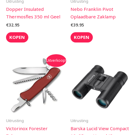
Uitrusting
Uitrusting
Dopper Insulated
Nebo Franklin Pivot
Thermosfles 350 ml Geel
Oplaadbare Zaklamp
€
32.95
€
39.95
KOPEN
KOPEN
Oorspronkelijke
Huidige
Uitverkoop!
prijs
prijs
was:
is:
€51.95.
€48.99.
Uitrusting
Uitrusting
Victorinox Forester
Barska Lucid View Compact