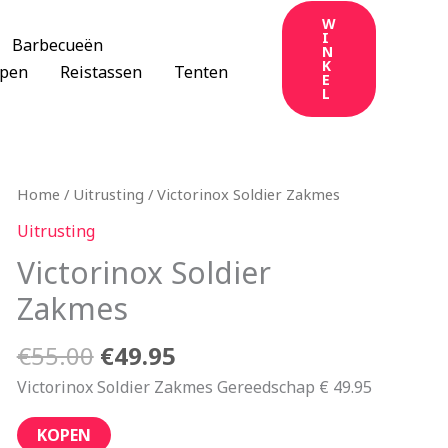
W
I
Barbecueën
N
K
apen
Reistassen
Tenten
E
L
Oorspronkelijke
Huidige
Home
/
Uitrusting
/ Victorinox Soldier Zakmes
prijs
prijs
Uitrusting
was:
is:
Victorinox Soldier
€55.00.
€49.95.
Zakmes
€
55.00
€
49.95
Victorinox Soldier Zakmes Gereedschap € 49.95
KOPEN