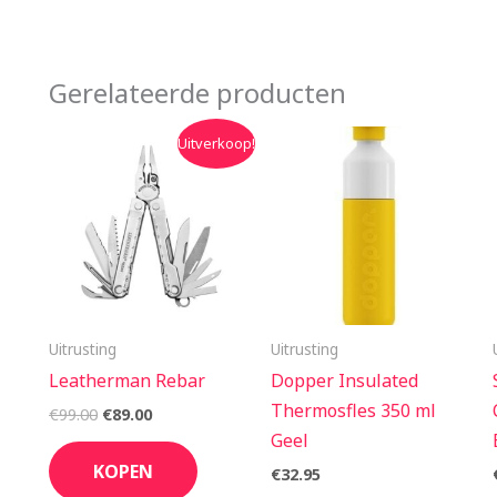
Gerelateerde producten
Oorspronkelijke
Huidige
Uitverkoop!
prijs
prijs
was:
is:
€99.00.
€89.00.
Uitrusting
Uitrusting
Leatherman Rebar
Dopper Insulated
Thermosfles 350 ml
€
99.00
€
89.00
Geel
KOPEN
€
32.95