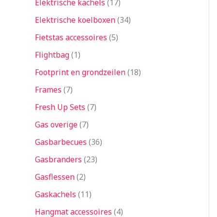
Elektrische kachels
17
Elektrische koelboxen
34
Fietstas accessoires
5
Flightbag
1
Footprint en grondzeilen
18
Frames
7
Fresh Up Sets
7
Gas overige
7
Gasbarbecues
36
Gasbranders
23
Gasflessen
2
Gaskachels
11
Hangmat accessoires
4