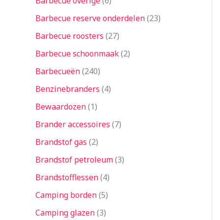
Barbecue overige
6
e
e
t
e
t
t
c
t
c
t
e
e
e
c
e
t
t
c
t
c
e
e
c
t
e
c
e
t
t
e
t
e
t
t
e
e
t
t
e
t
c
t
t
e
e
t
t
t
e
t
e
e
t
e
e
t
e
e
e
e
e
e
t
e
e
e
t
t
c
t
e
e
t
e
e
e
t
e
e
e
e
t
e
t
c
t
e
c
t
e
t
t
e
e
e
e
t
t
t
e
t
t
e
t
t
t
e
t
t
e
e
t
e
c
e
t
e
t
c
t
n
n
e
n
e
e
t
e
t
e
n
n
n
t
n
e
e
t
e
t
n
n
t
e
n
t
n
e
e
n
e
n
e
e
n
n
e
e
n
e
t
e
e
n
n
e
e
e
n
e
n
n
e
n
n
e
n
n
n
n
n
n
e
n
n
n
e
e
t
e
n
n
e
n
n
n
e
n
n
n
n
e
n
e
t
e
n
t
e
n
e
e
n
n
n
n
e
e
e
n
e
e
n
e
e
e
n
e
e
n
n
e
n
t
n
e
n
e
t
e
Barbecue reserve onderdelen
23
n
n
n
e
n
e
n
e
n
n
e
n
e
e
n
e
n
n
n
n
n
n
n
n
e
n
n
n
n
n
n
n
n
n
n
n
e
n
n
n
n
n
e
n
e
n
n
n
n
n
n
n
n
n
n
n
n
n
n
e
n
n
e
n
Barbecue roosters
27
n
n
n
n
n
n
n
n
n
n
n
n
n
Barbecue schoonmaak
2
Barbecueën
240
Benzinebranders
4
Bewaardozen
1
Brander accessoires
7
Brandstof gas
2
Brandstof petroleum
3
Brandstofflessen
4
Camping borden
5
Camping glazen
3