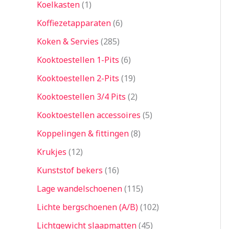
Koelkasten
1
Koffiezetapparaten
6
Koken & Servies
285
Kooktoestellen 1-Pits
6
Kooktoestellen 2-Pits
19
Kooktoestellen 3/4 Pits
2
Kooktoestellen accessoires
5
Koppelingen & fittingen
8
Krukjes
12
Kunststof bekers
16
Lage wandelschoenen
115
Lichte bergschoenen (A/B)
102
Lichtgewicht slaapmatten
45