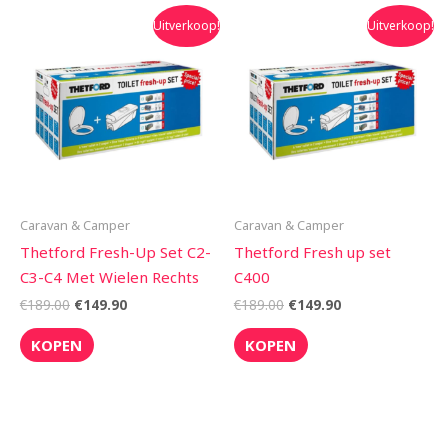
Oorspronkelijke
Huidige
Oorspronkelijke
Huidige
Uitverkoop!
Uitverkoop!
prijs
prijs
prijs
prijs
was:
is:
was:
is:
€189.00.
€149.90.
€189.00.
€149.90.
Caravan & Camper
Caravan & Camper
Thetford Fresh-Up Set C2-
Thetford Fresh up set
C3-C4 Met Wielen Rechts
C400
€
189.00
€
149.90
€
189.00
€
149.90
KOPEN
KOPEN