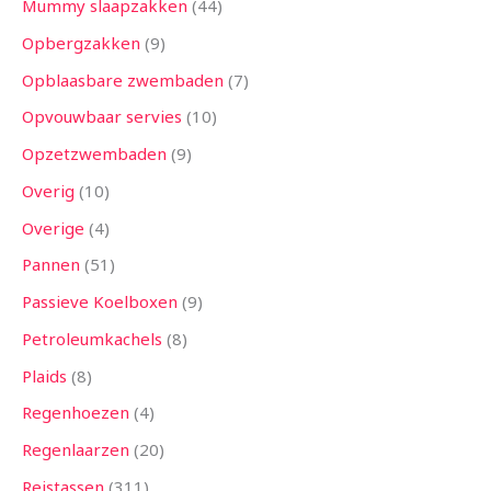
Mummy slaapzakken
44
Opbergzakken
9
Opblaasbare zwembaden
7
Opvouwbaar servies
10
Opzetzwembaden
9
Overig
10
Overige
4
Pannen
51
Passieve Koelboxen
9
Petroleumkachels
8
Plaids
8
Regenhoezen
4
Regenlaarzen
20
Reistassen
311