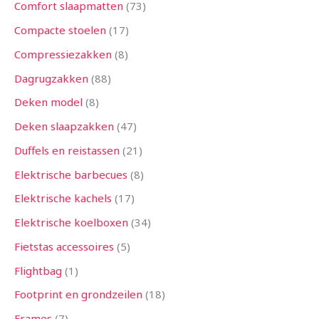
Comfort slaapmatten
73
Compacte stoelen
17
Compressiezakken
8
Dagrugzakken
88
Deken model
8
Deken slaapzakken
47
Duffels en reistassen
21
Elektrische barbecues
8
Elektrische kachels
17
Elektrische koelboxen
34
Fietstas accessoires
5
Flightbag
1
Footprint en grondzeilen
18
Frames
7