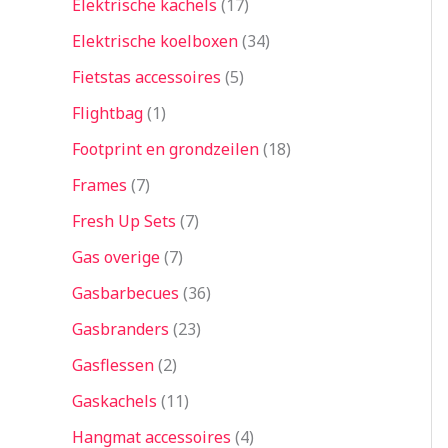
Elektrische kachels
17
Elektrische koelboxen
34
Fietstas accessoires
5
Flightbag
1
Footprint en grondzeilen
18
Frames
7
Fresh Up Sets
7
Gas overige
7
Gasbarbecues
36
Gasbranders
23
Gasflessen
2
Gaskachels
11
Hangmat accessoires
4