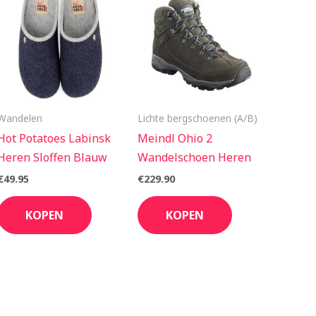
Wandelen
Lichte bergschoenen (A/B)
Hot Potatoes Labinsk
Meindl Ohio 2
Heren Sloffen Blauw
Wandelschoen Heren
€
49.95
€
229.90
KOPEN
KOPEN