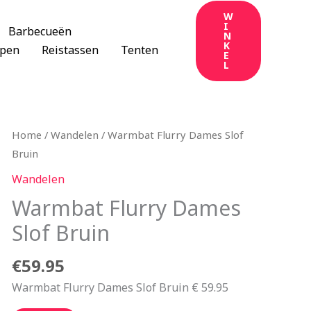
W
I
Barbecueën
N
K
apen
Reistassen
Tenten
E
L
Home
/
Wandelen
/ Warmbat Flurry Dames Slof
Bruin
Wandelen
Warmbat Flurry Dames
Slof Bruin
€
59.95
Warmbat Flurry Dames Slof Bruin € 59.95