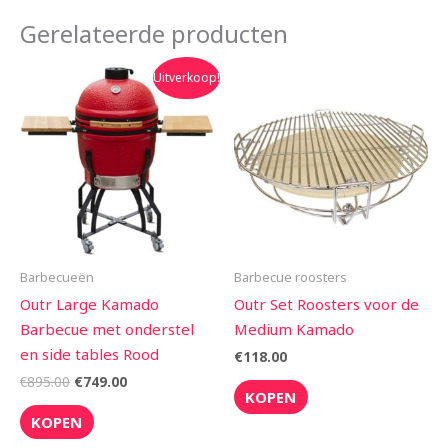
Gerelateerde producten
Oorspronkelijke
Huidige
Uitverkoop!
prijs
prijs
was:
is:
€895.00.
€749.00.
Barbecueën
Barbecue roosters
Outr Large Kamado
Outr Set Roosters voor de
Barbecue met onderstel
Medium Kamado
en side tables Rood
€
118.00
€
895.00
€
749.00
KOPEN
KOPEN