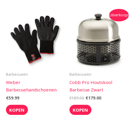
Oorspronkelijke
Huidige
Uitverkoop!
prijs
prijs
was:
is:
€189.00.
€179.00.
Barbecueën
Barbecueën
Weber
Cobb Pro Houtskool
Barbecuehandschoenen
Barbecue Zwart
€
59.99
€
189.00
€
179.00
KOPEN
KOPEN