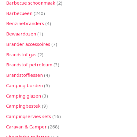
n
n
n
n
n
n
n
n
n
n
n
n
n
Barbecue schoonmaak
2
Barbecueën
240
Benzinebranders
4
Bewaardozen
1
Brander accessoires
7
Brandstof gas
2
Brandstof petroleum
3
Brandstofflessen
4
Camping borden
5
Camping glazen
3
Campingbestek
9
Campingservies sets
16
Caravan & Camper
268
Chemische toiletten
10