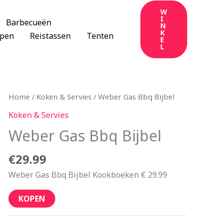
W
I
Barbecueën
N
K
apen
Reistassen
Tenten
E
L
Home
/
Koken & Servies
/ Weber Gas Bbq Bijbel
Koken & Servies
Weber Gas Bbq Bijbel
€
29.99
Weber Gas Bbq Bijbel Kookboeken € 29.99
KOPEN