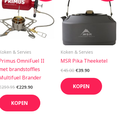
was:
is:
was:
is:
€259.95.
€229.90.
€45.00.
€39.90.
Koken & Servies
Koken & Servies
Primus OmniFuel II
MSR Pika Theeketel
met brandstoffles
€
45.00
€
39.90
Multifuel Brander
KOPEN
€
259.95
€
229.90
KOPEN