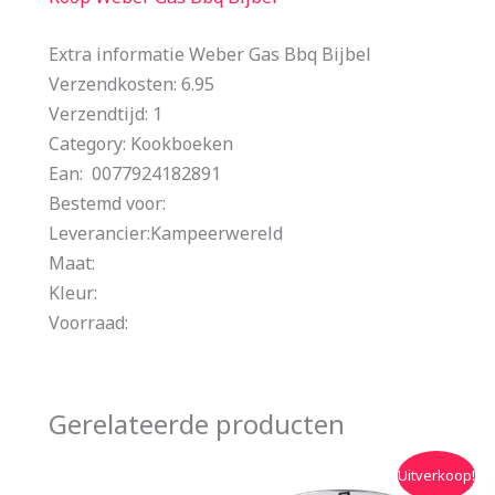
Extra informatie Weber Gas Bbq Bijbel
Verzendkosten: 6.95
Verzendtijd: 1
Category: Kookboeken
Ean: 0077924182891
Bestemd voor:
Leverancier:Kampeerwereld
Maat:
Kleur:
Voorraad:
Gerelateerde producten
Oorspronkelijke
Huidige
Uitverkoop!
prijs
prijs