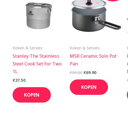
was:
is:
€80.00.
€69.90.
Koken & Servies
Koken & Servies
Stanley The Stainless
MSR Ceramic Solo Pot
Steel Cook Set For Two
Pan
1L
€
80.00
€
69.90
€
37.50
KOPEN
KOPEN