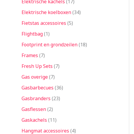
Elektrische kachels
17
Elektrische koelboxen
34
Fietstas accessoires
5
Flightbag
1
Footprint en grondzeilen
18
Frames
7
Fresh Up Sets
7
Gas overige
7
Gasbarbecues
36
Gasbranders
23
Gasflessen
2
Gaskachels
11
Hangmat accessoires
4