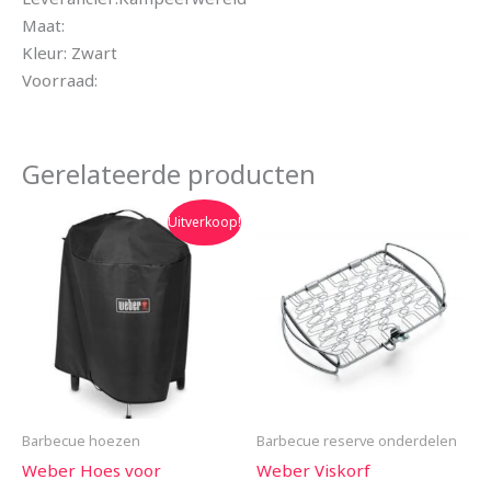
Maat:
Kleur: Zwart
Voorraad:
Gerelateerde producten
Oorspronkelijke
Huidige
Uitverkoop!
prijs
prijs
was:
is:
€69.99.
€64.90.
Barbecue hoezen
Barbecue reserve onderdelen
Weber Hoes voor
Weber Viskorf