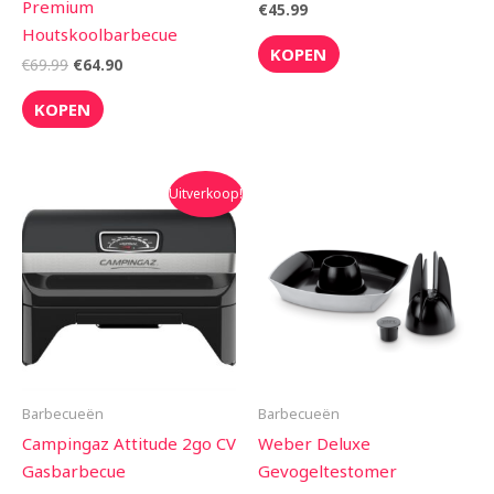
Premium
€
45.99
Houtskoolbarbecue
KOPEN
€
69.99
€
64.90
KOPEN
Oorspronkelijke
Huidige
Uitverkoop!
prijs
prijs
was:
is:
€309.99.
€249.99.
Barbecueën
Barbecueën
Campingaz Attitude 2go CV
Weber Deluxe
Gasbarbecue
Gevogeltestomer