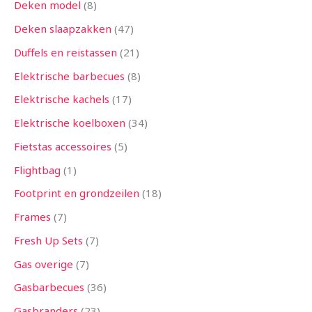
Deken model
8
Deken slaapzakken
47
Duffels en reistassen
21
Elektrische barbecues
8
Elektrische kachels
17
Elektrische koelboxen
34
Fietstas accessoires
5
Flightbag
1
Footprint en grondzeilen
18
Frames
7
Fresh Up Sets
7
Gas overige
7
Gasbarbecues
36
Gasbranders
23