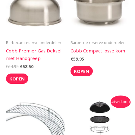
Barbecue reserve onderdelen
Barbecue reserve onderdelen
Cobb Premier Gas Deksel
Cobb Compact losse kom
met Handgreep
€
59.95
€
64.95
€
58.50
KOPEN
KOPEN
Oorspronkelijke
Huidige
Uitverkoop!
prijs
prijs
was:
is:
€229.00.
€199.00.