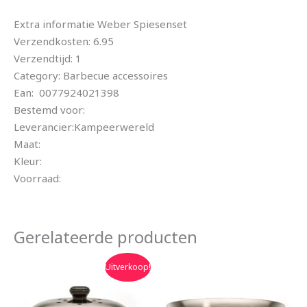
Extra informatie Weber Spiesenset
Verzendkosten: 6.95
Verzendtijd: 1
Category: Barbecue accessoires
Ean: 0077924021398
Bestemd voor:
Leverancier:Kampeerwereld
Maat:
Kleur:
Voorraad:
Gerelateerde producten
Oorspronkelijke
Huidige
Uitverkoop!
prijs
prijs
was:
is:
€64.95.
€58.50.