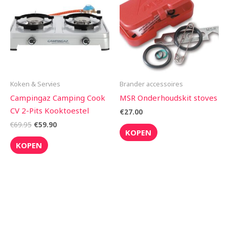
€69.95.
€59.90.
Koken & Servies
Brander accessoires
Campingaz Camping Cook
MSR Onderhoudskit stoves
CV 2-Pits Kooktoestel
€
27.00
€
69.95
€
59.90
KOPEN
KOPEN