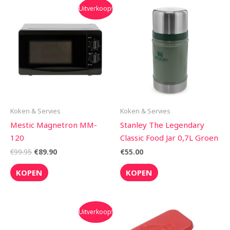
Oorspronkelijke
Huidige
Uitverkoop!
prijs
prijs
was:
is:
€99.95.
€89.90.
Koken & Servies
Koken & Servies
Mestic Magnetron MM-
Stanley The Legendary
120
Classic Food Jar 0,7L Groen
€
99.95
€
89.90
€
55.00
KOPEN
KOPEN
Oorspronkelijke
Huidige
Uitverkoop!
prijs
prijs
was:
is: