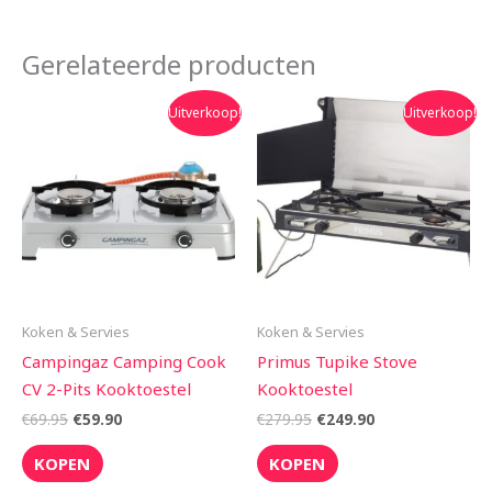
Gerelateerde producten
Oorspronkelijke
Huidige
Oorspronkelijke
Huidige
Uitverkoop!
Uitverkoop!
prijs
prijs
prijs
prijs
was:
is:
was:
is:
€69.95.
€59.90.
€279.95.
€249.90.
Koken & Servies
Koken & Servies
Campingaz Camping Cook
Primus Tupike Stove
CV 2-Pits Kooktoestel
Kooktoestel
€
69.95
€
59.90
€
279.95
€
249.90
KOPEN
KOPEN