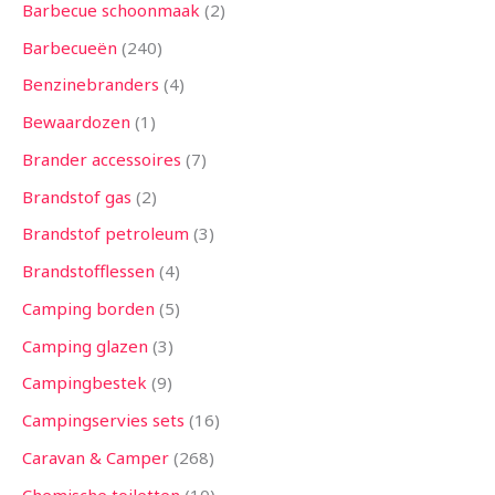
n
n
n
n
n
n
n
n
n
n
n
n
n
Barbecue schoonmaak
2
Barbecueën
240
Benzinebranders
4
Bewaardozen
1
Brander accessoires
7
Brandstof gas
2
Brandstof petroleum
3
Brandstofflessen
4
Camping borden
5
Camping glazen
3
Campingbestek
9
Campingservies sets
16
Caravan & Camper
268
Chemische toiletten
10