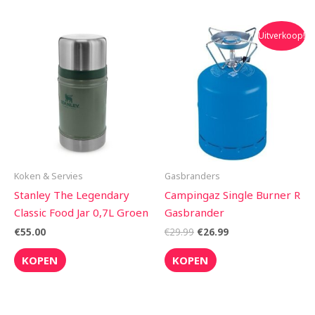
Oorspronkelijke
Huidige
Uitverkoop!
prijs
prijs
was:
is:
€29.99.
€26.99.
Koken & Servies
Gasbranders
Stanley The Legendary
Campingaz Single Burner R
Classic Food Jar 0,7L Groen
Gasbrander
€
55.00
€
29.99
€
26.99
KOPEN
KOPEN