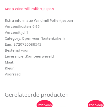
Koop Windmill Poffertjespan
Extra informatie Windmill Poffertjespan
Verzendkosten: 6.95
Verzendtijd: 1
Category: Open vuur (buitenkoken)
Ean: 8720726688543
Bestemd voor:
Leverancier:Kampeerwereld
Maat:
Kleur:
Voorraad:
Gerelateerde producten
Oorspronkelijke
Huidige
Oorspronkelijke
Huidige
Uitverkoop!
Uitverkoop!