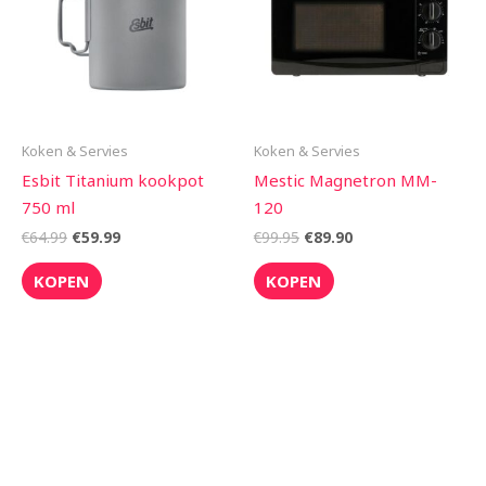
Koken & Servies
Koken & Servies
Esbit Titanium kookpot
Mestic Magnetron MM-
750 ml
120
€
64.99
€
59.99
€
99.95
€
89.90
KOPEN
KOPEN