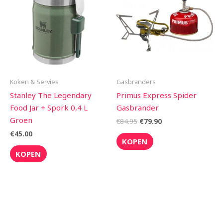
€84.95.
€79.90.
Koken & Servies
Gasbranders
Stanley The Legendary
Primus Express Spider
Food Jar + Spork 0,4 L
Gasbrander
Groen
€
84.95
€
79.90
€
45.00
KOPEN
KOPEN