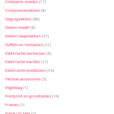
Compacte stoelen
17
Compressiezakken
8
Dagrugzakken
88
Deken model
8
Deken slaapzakken
47
Duffels en reistassen
21
Elektrische barbecues
8
Elektrische kachels
17
Elektrische koelboxen
34
Fietstas accessoires
5
Flightbag
1
Footprint en grondzeilen
18
Frames
7
Fresh Up Sets
7