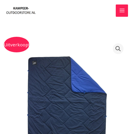
Ga
naar
de
inhoud
Oorspronkelijke
Huidige
Uitverkoop!
prijs
prijs
was:
is:
€115.00.
€99.00.