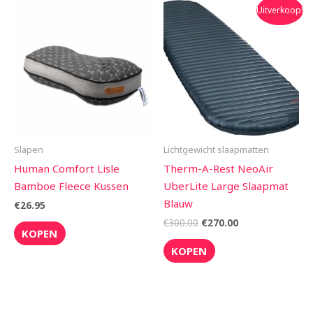
Oorspronkelijke
Huidige
Uitverkoop!
prijs
prijs
was:
is:
€300.00.
€270.00.
Slapen
Lichtgewicht slaapmatten
Human Comfort Lisle
Therm-A-Rest NeoAir
Bamboe Fleece Kussen
UberLite Large Slaapmat
Blauw
€
26.95
€
300.00
€
270.00
KOPEN
KOPEN