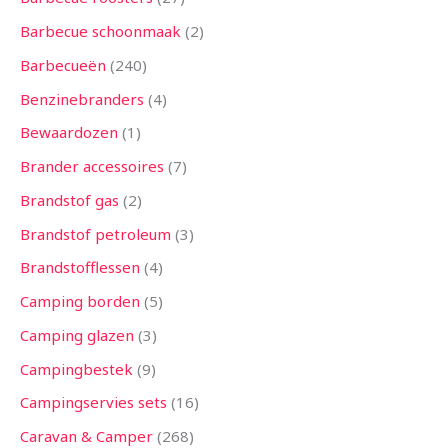
n
n
n
n
n
n
n
n
n
n
n
n
n
Barbecue schoonmaak
2
Barbecueën
240
Benzinebranders
4
Bewaardozen
1
Brander accessoires
7
Brandstof gas
2
Brandstof petroleum
3
Brandstofflessen
4
Camping borden
5
Camping glazen
3
Campingbestek
9
Campingservies sets
16
Caravan & Camper
268