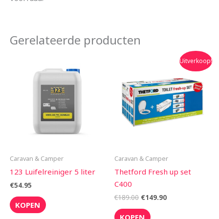
Gerelateerde producten
Oorspronkelijke
Huidige
Uitverkoop!
prijs
prijs
was:
is:
€189.00.
€149.90.
Caravan & Camper
Caravan & Camper
123 Luifelreiniger 5 liter
Thetford Fresh up set
C400
€
54.95
€
189.00
€
149.90
KOPEN
KOPEN