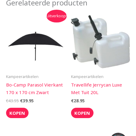
Gerelateerde producten
Oorspronkelijke
Huidige
Uitverkoop!
prijs
prijs
was:
is:
€43.95.
€39.95.
Kampeerartikelen
Kampeerartikelen
Bo-Camp Parasol Vierkant
Travellife Jerrycan Luxe
170 x 170 cm Zwart
Met Tuit 20L
€
43.95
€
39.95
€
28.95
KOPEN
KOPEN