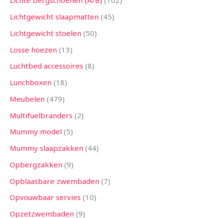
Lichte bergschoenen (A/B)
102
Lichtgewicht slaapmatten
45
Lichtgewicht stoelen
50
Losse hoezen
13
Luchtbed accessoires
8
Lunchboxen
18
Meubelen
479
Multifuelbranders
2
Mummy model
5
Mummy slaapzakken
44
Opbergzakken
9
Opblaasbare zwembaden
7
Opvouwbaar servies
10
Opzetzwembaden
9