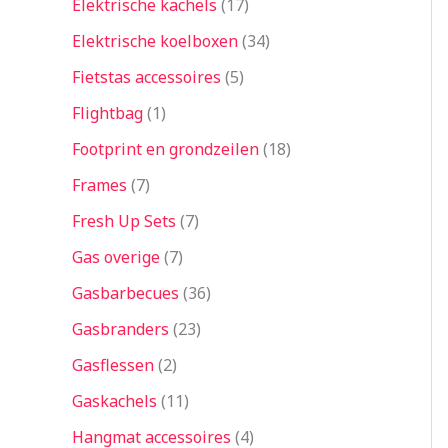
Elektrische kachels
17
Elektrische koelboxen
34
Fietstas accessoires
5
Flightbag
1
Footprint en grondzeilen
18
Frames
7
Fresh Up Sets
7
Gas overige
7
Gasbarbecues
36
Gasbranders
23
Gasflessen
2
Gaskachels
11
Hangmat accessoires
4