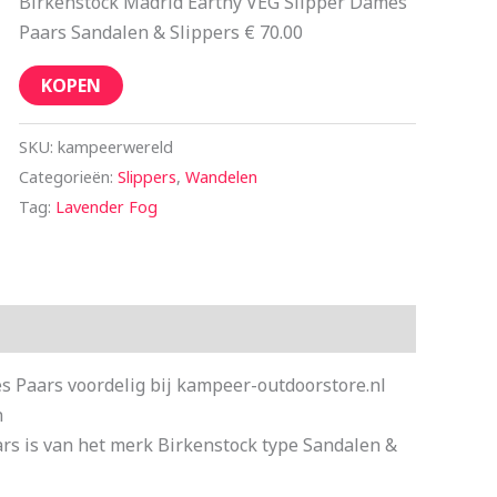
Birkenstock Madrid Earthy VEG Slipper Dames
Paars Sandalen & Slippers € 70.00
KOPEN
SKU:
kampeerwereld
Categorieën:
Slippers
,
Wandelen
Tag:
Lavender Fog
 Paars voordelig bij kampeer-outdoorstore.nl
n
rs is van het merk Birkenstock type Sandalen &