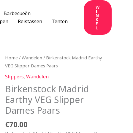
W
I
Barbecueën
N
K
apen
Reistassen
Tenten
E
L
Home
/
Wandelen
/ Birkenstock Madrid Earthy
VEG Slipper Dames Paars
Slippers
,
Wandelen
Birkenstock Madrid
Earthy VEG Slipper
Dames Paars
€
70.00