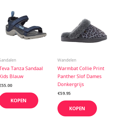
Sandalen
Wandelen
Teva Tanza Sandaal
Warmbat Collie Print
Kids Blauw
Panther Slof Dames
Donkergrijs
€
55.00
€
59.95
KOPEN
KOPEN