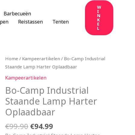
W
I
Barbecueën
N
K
apen
Reistassen
Tenten
E
L
Oorspronkelijke
Huidige
Home
/
Kampeerartikelen
/ Bo-Camp Industrial
prijs
prijs
Staande Lamp Harter Oplaadbaar
was:
is:
Kampeerartikelen
€99.90.
€94.99.
Bo-Camp Industrial
Staande Lamp Harter
Oplaadbaar
€
99.90
€
94.99