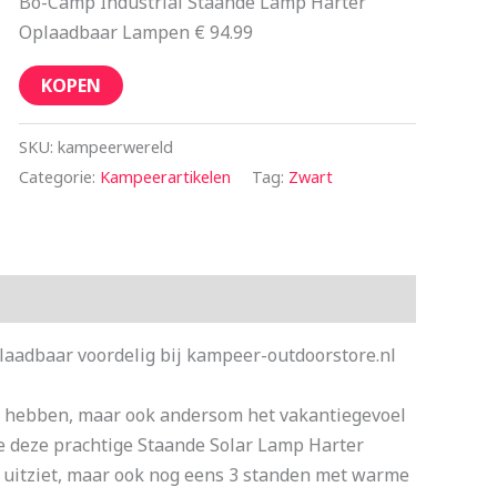
Bo-Camp Industrial Staande Lamp Harter
Oplaadbaar Lampen € 94.99
KOPEN
SKU:
kampeerwereld
Categorie:
Kampeerartikelen
Tag:
Zwart
aadbaar voordelig bij kampeer-outdoorstore.nl
t hebben, maar ook andersom het vakantiegevoel
ie deze prachtige Staande Solar Lamp Harter
dy uitziet, maar ook nog eens 3 standen met warme