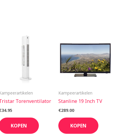
Kampeerartikelen
Kampeerartikelen
Tristar Torenventilator
Stanline 19 Inch TV
€
34.95
€
289.00
KOPEN
KOPEN