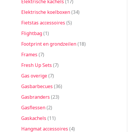
Elektrische kachels
17
Elektrische koelboxen
34
Fietstas accessoires
5
Flightbag
1
Footprint en grondzeilen
18
Frames
7
Fresh Up Sets
7
Gas overige
7
Gasbarbecues
36
Gasbranders
23
Gasflessen
2
Gaskachels
11
Hangmat accessoires
4