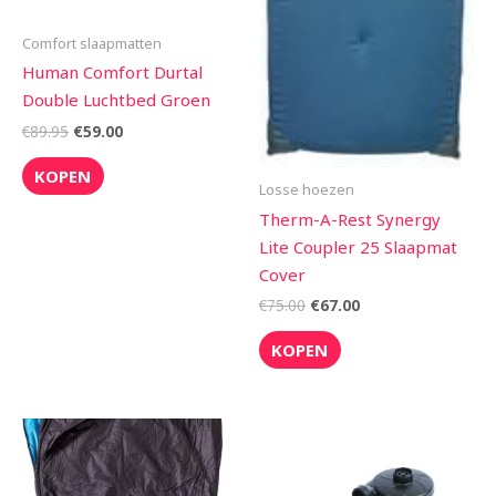
Comfort slaapmatten
Human Comfort Durtal
Double Luchtbed Groen
€
89.95
€
59.00
KOPEN
Losse hoezen
Therm-A-Rest Synergy
Lite Coupler 25 Slaapmat
Cover
€
75.00
€
67.00
KOPEN