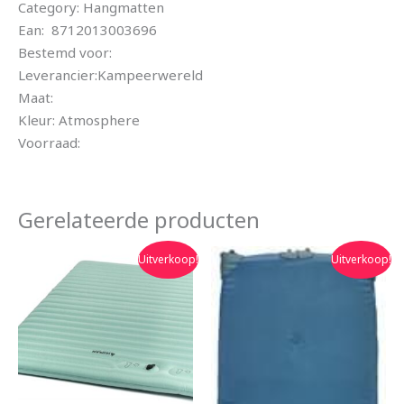
Category: Hangmatten
Ean: 8712013003696
Bestemd voor:
Leverancier:Kampeerwereld
Maat:
Kleur: Atmosphere
Voorraad:
Gerelateerde producten
Oorspronkelijke
Huidige
Oorspronkelijke
Huidige
Uitverkoop!
Uitverkoop!
prijs
prijs
prijs
prijs
was:
is:
was:
is:
€89.95.
€59.00.
€75.00.
€67.00.