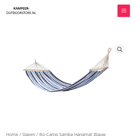
Ga
naar
de
inhoud
Home
/
Slapen
/ Bo-Camp Samba Hangmat Blauw