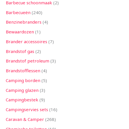
n
n
n
n
n
n
n
n
n
n
n
n
n
Barbecue schoonmaak
2
Barbecueën
240
Benzinebranders
4
Bewaardozen
1
Brander accessoires
7
Brandstof gas
2
Brandstof petroleum
3
Brandstofflessen
4
Camping borden
5
Camping glazen
3
Campingbestek
9
Campingservies sets
16
Caravan & Camper
268
Chemische toiletten
10