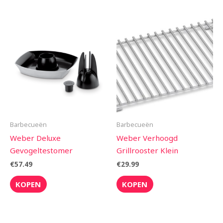
Barbecueën
Barbecueën
Weber Deluxe
Weber Verhoogd
Gevogeltestomer
Grillrooster Klein
€
57.49
€
29.99
KOPEN
KOPEN