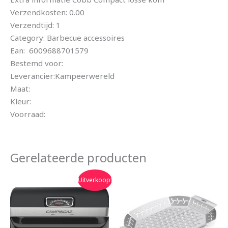
Verzendkosten: 0.00
Verzendtijd: 1
Category: Barbecue accessoires
Ean: 6009688701579
Bestemd voor:
Leverancier:Kampeerwereld
Maat:
Kleur:
Voorraad:
Gerelateerde producten
Oorspronkelijke
Huidige
Uitverkoop!
prijs
prijs
was:
is:
€309.99.
€249.99.