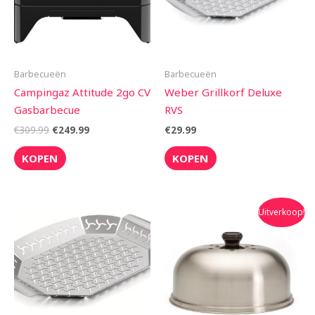
Barbecueën
Barbecueën
Campingaz Attitude 2go CV
Weber Grillkorf Deluxe
Gasbarbecue
RVS
€
309.99
€
249.99
€
29.99
KOPEN
KOPEN
Oorspronkelijke
Huidige
Uitverkoop!
prijs
prijs
was:
is:
€64.95.
€58.50.