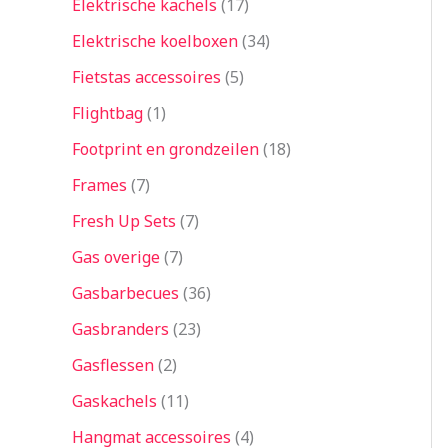
Elektrische kachels
17
Elektrische koelboxen
34
Fietstas accessoires
5
Flightbag
1
Footprint en grondzeilen
18
Frames
7
Fresh Up Sets
7
Gas overige
7
Gasbarbecues
36
Gasbranders
23
Gasflessen
2
Gaskachels
11
Hangmat accessoires
4