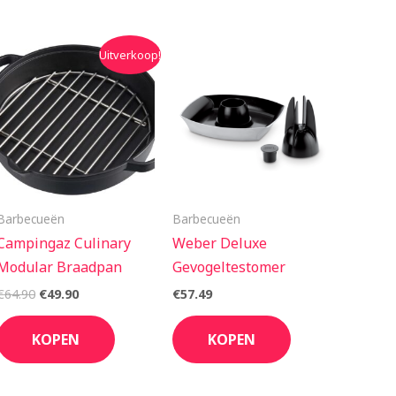
Oorspronkelijke
Huidige
Uitverkoop!
prijs
prijs
was:
is:
€64.90.
€49.90.
Barbecueën
Barbecueën
Campingaz Culinary
Weber Deluxe
Modular Braadpan
Gevogeltestomer
€
64.90
€
49.90
€
57.49
KOPEN
KOPEN