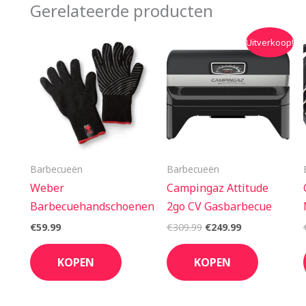
Gerelateerde producten
Oorspronkelijke
Huidige
Uitverkoop!
prijs
prijs
was:
is:
€309.99.
€249.99.
Barbecueën
Barbecueën
Weber
Campingaz Attitude
Barbecuehandschoenen
2go CV Gasbarbecue
€
59.99
€
309.99
€
249.99
KOPEN
KOPEN