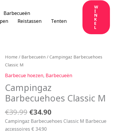
W
I
Barbecueën
N
K
apen
Reistassen
Tenten
E
L
Oorspronkelijke
Huidige
Home
/
Barbecueën
/ Campingaz Barbecuehoes
prijs
prijs
Classic M
was:
is:
Barbecue hoezen
,
Barbecueën
€39.99.
€34.90.
Campingaz
Barbecuehoes Classic M
€
39.99
€
34.90
Campingaz Barbecuehoes Classic M Barbecue
accessoires € 34.90