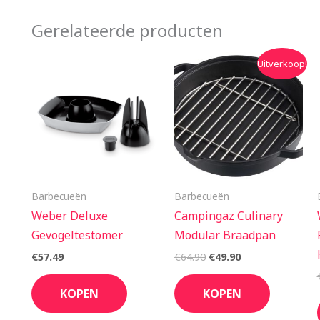
Gerelateerde producten
Oorspronkelijke
Huidige
Uitverkoop!
prijs
prijs
was:
is:
€64.90.
€49.90.
Barbecueën
Barbecueën
Weber Deluxe
Campingaz Culinary
Gevogeltestomer
Modular Braadpan
€
57.49
€
64.90
€
49.90
KOPEN
KOPEN