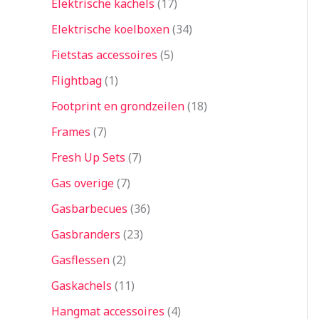
Elektrische kachels
17
Elektrische koelboxen
34
Fietstas accessoires
5
Flightbag
1
Footprint en grondzeilen
18
Frames
7
Fresh Up Sets
7
Gas overige
7
Gasbarbecues
36
Gasbranders
23
Gasflessen
2
Gaskachels
11
Hangmat accessoires
4