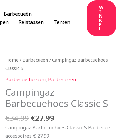
W
I
Barbecueën
N
K
apen
Reistassen
Tenten
E
L
Oorspronkelijke
Huidige
Home
/
Barbecueën
/ Campingaz Barbecuehoes
prijs
prijs
Classic S
was:
is:
Barbecue hoezen
,
Barbecueën
€34.99.
€27.99.
Campingaz
Barbecuehoes Classic S
€
34.99
€
27.99
Campingaz Barbecuehoes Classic S Barbecue
accessoires € 27.99