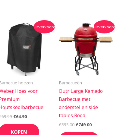
Oorspronkelijke
Huidige
Oorspronkelijke
Huidige
Uitverkoop!
Uitverkoop!
prijs
prijs
prijs
prijs
was:
is:
was:
is:
€69.99.
€64.90.
€895.00.
€749.00.
Barbecue hoezen
Barbecueën
Weber Hoes voor
Outr Large Kamado
Premium
Barbecue met
Houtskoolbarbecue
onderstel en side
tables Rood
€
69.99
€
64.90
€
895.00
€
749.00
KOPEN